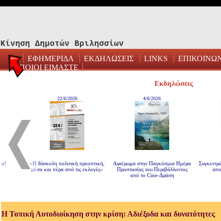
Κίνηση Δημοτών Βριλησσίων
ΕΦΗΜΕΡΙΔΑ
ΕΚΔΗΛΩΣΕΙΣ
LINKS
ΕΠΙΚΟΙΝΩ
ΠΟΙΟΙ ΕΙΜΑΣΤΕ
Εκδηλώσεις
22/6/2026
4/6/2026
!
«Η δύσκολη πολιτική προοπτική,
Αφιέρωμα στην Παγκόσμια Ημέρα
Συγκεντρών
μέσα και πέρα από τις εκλογές»
Προστασίας του Περιβάλλοντος
αποκλ
από το Cine-Δράση
Η Τοπική Αυτοδιοίκηση στην κρίση: Αδιέξοδα και δυνατότητες