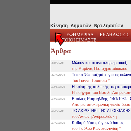
Κίνηση Δημοτών Βριλησσίων
ΕΦΗΜΕΡΙΔΑ
ΕΚΔΗΛΩΣΕΙΣ
ΠΟΙΟΙ ΕΙΜΑΣΤΕ
Άρθρα
Μιλούν και οι αναπληρωματικοί;
1/8/2026
της Μαρίνας Παπαχριστοδούλου
Τι ακριβώς συζητάμε για τις εκλογ
11/7/2026
Του Γιάννη Τσούτσια *
Η κρίση της πολιτικής, περισσότε
23/6/2026
Η εισήγηση του Βασίλη Ασημακόπ
Βασίλης Ραφαηλίδης: 14/1/1934 - 
24/3/2026
Από μια υποκειμενική γωνία όρασ
ΤΟ ΑΚΡΩΤΗΡΙ ΤΗΣ ΑΠΟΙΚΙΑΚΗ
2/3/2026
του Αντώνη Ανδρουλιδάκη
Καθαρό δάσος ή γυμνό δάσος;
27/2/2026
του Παύλου Κωνσταντινίδη *