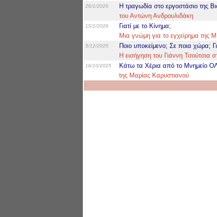
Η τραγωδία στο εργοστάσιο της Β
26/1/2026
του Αντώνη Ανδρουλιδάκη
Γιατί με το Κίνημα;
15/1/2026
Μια γνώμη για το εγχείρημα της Μ
Ποιο υποκείμενο; Σε ποια χώρα; Γι
5/12/2025
Η εισήγηση του Γιάννη Τσούτσια σ
Κάτω τα Χέρια από το Μνημείο 
16/10/2025
tης Μαρίας Καρυστιανού