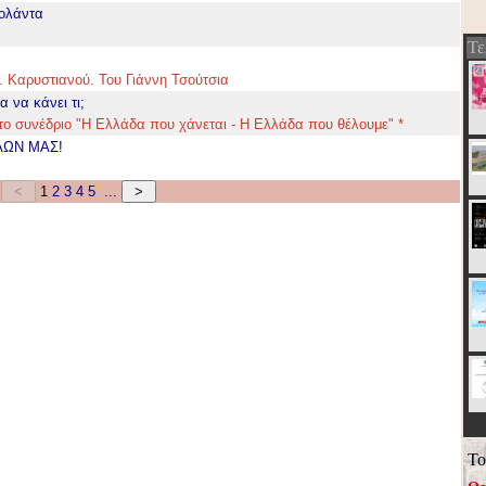
ιολάντα
Τε
. Καρυστιανού. Του Γιάννη Τσούτσια
α να κάνει τι;
το συνέδριο "Η Ελλάδα που χάνεται - Η Ελλάδα που θέλουμε" *
ΟΛΩΝ ΜΑΣ!
1
2
3
4
5
...
Το