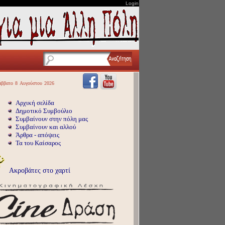
Login
άββατο
8
Αυγούστου
2026
Αρχική σελίδα
Δημοτικό Συμβούλιο
Συμβαίνουν στην πόλη μας
Συμβαίνουν και αλλού
Άρθρα - απόψεις
Τα του Καίσαρος
Ακροβάτες στο χαρτί