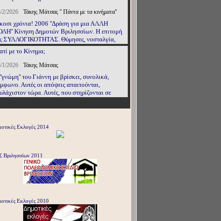
/2/2026
Τάκης Μάτσας '' Πάντα με τα κινήματα''
κοσι χρόνια! 2006 ''Δράση για μια ΑΛΛΗ
ΛΗ'' Κίνηση Δημοτών Βριλησσίων. Η επιτομή
ς ΣΥΛΛΟΓΙΚΟΤΗΤΑΣ. Θύμησες, νοσταλγία,
γκίνηση... ΡΗΓΑΣ, ΣΑΜΗΣ, ΝΙΚΟΣ, μ' ένα
ατί με το Κίνημα;
μπο στο λαιμό...
/1/2026
Τάκης Μάτσας
''γνώμη'' του Γιάννη με βρίσκει, συνολικά,
μφωνο. Αυτές οι απόψεις απαιτούνται,
υλάχιστον τώρα. Αυτές, που στηρίζονται σε
τικειμενικά δεδομένα, εκφράζονται με πολιτικά
ιτήρια και συμβάλλουν στην προώθηση των
νηματικών διεκδικήσεων.
οτικές Εκλογές 2014
Σ Βριλησσίων 2011
οτικές Εκλογές 2010