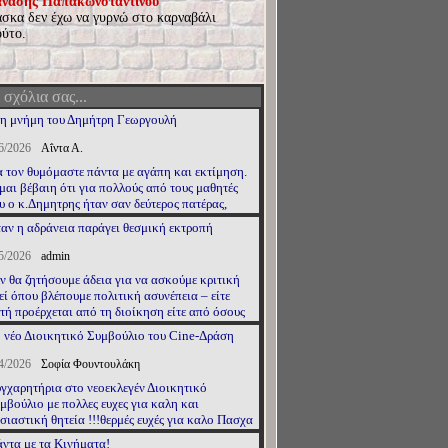
νάσης Παπακωνσταντίνου
σκα δεν έχω να γυρνώ στο καρναβάλι
ούτο.
 σχόλια σας...
η μνήμη του Δημήτρη Γεωργουλή
6/2026
Αΐντα Α.
 τον θυμόμαστε πάντα με αγάπη και εκτίμηση.
μαι βέβαιη ότι για πολλούς από τους μαθητές
υ ο κ.Δημητρης ήταν σαν δεύτερος πατέρας,
ντορας και φίλος. Κάθε φορά που
αν η αδράνεια παράγει θεσμική εκτροπή
ισκεπτόμουν το σπίτι της οικογένειας του
Δημήτρη, έφευγα με την αίσθηση ότι είχα βρεθεί
5/2026
admin
ο σπίτι των δικών μου γονιών. Είμαι βαθιά
ν θα ζητήσουμε άδεια για να ασκούμε κριτική
γνώμων στον κύριο Δημήτρη και στη σύζυγό του
εί όπου βλέπουμε πολιτική ασυνέπεια – είτε
α τη ζεστή και γεμάτη φροντίδα στάση τους
τή προέρχεται από τη διοίκηση είτε από όσους
έναντί μου. Πρόκειται για μια υπέροχη
λώνουν αντιπολίτευση αλλά δεν αντέχουν τον
κογένεια. Ευχαριστώ τη μοίρα που μου έδωσε
 νέο Διοικητικό Συμβούλιο του Cine-Δράση
θρέφτη.
ν ευκαιρία να γνωρίσω έναν τόσο καλό, έντιμο
ι σοφό άνθρωπο όπως ο κύριος Δημήτρης.
4/2026
Σοφία Φουντουλάκη
чная память.
γχαρητήρια στο νεοεκλεγέν Διοικητικό
μβούλιο με πολλες ευχες για καλη και
σιαστική θητεία !!!θερμές ευχές για καλο Πασχα
ι καλή Ανάσταση σε όλους!!!
ντα με τα Κινήματα!