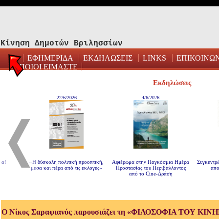
Κίνηση Δημοτών Βριλησσίων
ΕΦΗΜΕΡΙΔΑ
ΕΚΔΗΛΩΣΕΙΣ
LINKS
ΕΠΙΚΟΙΝΩ
ΠΟΙΟΙ ΕΙΜΑΣΤΕ
Εκδηλώσεις
22/6/2026
4/6/2026
!
«Η δύσκολη πολιτική προοπτική,
Αφιέρωμα στην Παγκόσμια Ημέρα
Συγκεντρών
μέσα και πέρα από τις εκλογές»
Προστασίας του Περιβάλλοντος
αποκλ
από το Cine-Δράση
Ο Νίκος Σαραφιανός παρουσιάζει τη «ΦΙΛΟΣΟΦΙΑ ΤΟΥ Κ