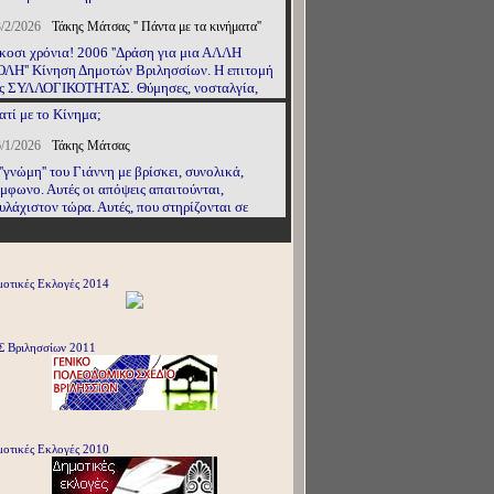
/2/2026
Τάκης Μάτσας '' Πάντα με τα κινήματα''
κοσι χρόνια! 2006 ''Δράση για μια ΑΛΛΗ
ΛΗ'' Κίνηση Δημοτών Βριλησσίων. Η επιτομή
ς ΣΥΛΛΟΓΙΚΟΤΗΤΑΣ. Θύμησες, νοσταλγία,
γκίνηση... ΡΗΓΑΣ, ΣΑΜΗΣ, ΝΙΚΟΣ, μ' ένα
ατί με το Κίνημα;
μπο στο λαιμό...
/1/2026
Τάκης Μάτσας
''γνώμη'' του Γιάννη με βρίσκει, συνολικά,
μφωνο. Αυτές οι απόψεις απαιτούνται,
υλάχιστον τώρα. Αυτές, που στηρίζονται σε
τικειμενικά δεδομένα, εκφράζονται με πολιτικά
ιτήρια και συμβάλλουν στην προώθηση των
νηματικών διεκδικήσεων.
οτικές Εκλογές 2014
Σ Βριλησσίων 2011
οτικές Εκλογές 2010