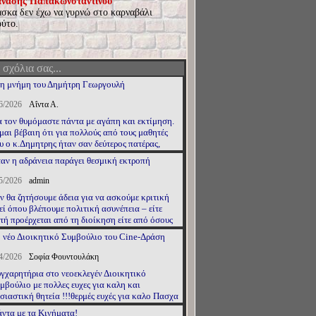
νάσης Παπακωνσταντίνου
σκα δεν έχω να γυρνώ στο καρναβάλι
ούτο.
 σχόλια σας...
η μνήμη του Δημήτρη Γεωργουλή
6/2026
Αΐντα Α.
 τον θυμόμαστε πάντα με αγάπη και εκτίμηση.
μαι βέβαιη ότι για πολλούς από τους μαθητές
υ ο κ.Δημητρης ήταν σαν δεύτερος πατέρας,
ντορας και φίλος. Κάθε φορά που
αν η αδράνεια παράγει θεσμική εκτροπή
ισκεπτόμουν το σπίτι της οικογένειας του
Δημήτρη, έφευγα με την αίσθηση ότι είχα βρεθεί
5/2026
admin
ο σπίτι των δικών μου γονιών. Είμαι βαθιά
ν θα ζητήσουμε άδεια για να ασκούμε κριτική
γνώμων στον κύριο Δημήτρη και στη σύζυγό του
εί όπου βλέπουμε πολιτική ασυνέπεια – είτε
α τη ζεστή και γεμάτη φροντίδα στάση τους
τή προέρχεται από τη διοίκηση είτε από όσους
έναντί μου. Πρόκειται για μια υπέροχη
λώνουν αντιπολίτευση αλλά δεν αντέχουν τον
κογένεια. Ευχαριστώ τη μοίρα που μου έδωσε
 νέο Διοικητικό Συμβούλιο του Cine-Δράση
θρέφτη.
ν ευκαιρία να γνωρίσω έναν τόσο καλό, έντιμο
ι σοφό άνθρωπο όπως ο κύριος Δημήτρης.
4/2026
Σοφία Φουντουλάκη
чная память.
γχαρητήρια στο νεοεκλεγέν Διοικητικό
μβούλιο με πολλες ευχες για καλη και
σιαστική θητεία !!!θερμές ευχές για καλο Πασχα
ι καλή Ανάσταση σε όλους!!!
ντα με τα Κινήματα!