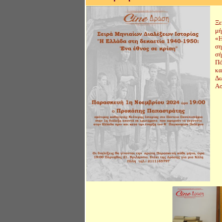
Ξε
μή
«Η
ση
σή
Πό
κα
Δω
Ασ