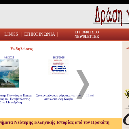
ΕΓΓΡΑΦΗ ΣΤΟ
LINKS
ΕΠΙΚΟΙΝΩΝΙΑ
NEWSLETTER
Σ
Εκδηλώσεις
4/6/2026
16/2/2026
26/3/2025
ην Παγκόσμια Ημέρα
Συγκεντρώνουμε φάρμακα για την
Η πολιτική επιστρέφει. Συζήτηση
 του Περιβάλλοντος
αποκλεισμένη Κούβα
με τον Ρούντι Ρινάλντι
ο Cine-Δράση
θήματα Νεότερης Ελληνικής Ιστορίας από τον Προκόπη