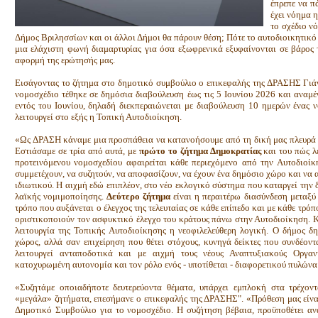
έπρεπε να π
έχει νόημα 
το σχέδιο νό
Δήμος Βριλησσίων και οι άλλοι Δήμοι θα πάρουν θέση; Πότε το αυτοδιοικητικό
μια ελάχιστη φωνή διαμαρτυρίας για όσα εξωφρενικά εξυφαίνονται σε βάρος 
αφορμή της ερώτησής μας.
Εισάγοντας το ζήτημα στο δημοτικό συμβούλιο ο επικεφαλής της ΔΡΑΣΗΣ Γιάν
νομοσχέδιο τέθηκε σε δημόσια διαβούλευση έως τις 5 Ιουνίου 2026 και αναμ
εντός του Ιουνίου, δηλαδή διεκπεραιώνεται με διαβούλευση 10 ημερών ένας 
λειτουργεί στο εξής η Τοπική Αυτοδιοίκηση.
«Ως ΔΡΑΣΗ κάναμε μια προσπάθεια να κατανοήσουμε από τη δική μας πλευρά τ
Εστιάσαμε σε τρία από αυτά, με
πρώτο το ζήτημα Δημοκρατίας
και του πώς λ
προτεινόμενου νομοσχεδίου αφαιρείται κάθε περιεχόμενο από την Αυτοδιοίκ
συμμετέχουν, να συζητούν, να αποφασίζουν, να έχουν ένα δημόσιο χώρο και να 
ιδιωτικού. Η αιχμή εδώ επιπλέον, στο νέο εκλογικό σύστημα που καταργεί την 
λαϊκής νομιμοποίησης.
Δεύτερο ζήτημα
είναι η περαιτέρω διασύνδεση μεταξύ 
τρόπο που αυξάνεται ο έλεγχος της τελευταίας σε κάθε επίπεδο και με κάθε τρόπ
οριστικοποιούν τον ασφυκτικό έλεγχο του κράτους πάνω στην Αυτοδιοίκηση. 
λειτουργία της Τοπικής Αυτοδιοίκησης η νεοφιλελεύθερη λογική. Ο δήμος δη
χώρος, αλλά σαν επιχείρηση που θέτει στόχους, κυνηγά δείκτες που συνδέοντα
λειτουργεί ανταποδοτικά και με αιχμή τους νέους Αναπτυξιακούς Οργαν
κατοχυρωμένη αυτονομία και τον ρόλο ενός - υποτίθεται - διαφορετικού πυλώνα
«Συζητάμε οποιαδήποτε δευτερεύοντα θέματα, υπάρχει εμπλοκή στα τρέχον
«μεγάλα» ζητήματα, επεσήμανε ο επικεφαλής της ΔΡΑΣΗΣ". «Πρόθεση μας είνα
Δημοτικό Συμβούλιο για το νομοσχέδιο. Η συζήτηση βέβαια, προϋποθέτει ανα