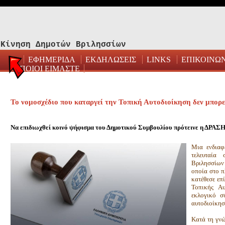
Κίνηση Δημοτών Βριλησσίων
ΕΦΗΜΕΡΙΔΑ
ΕΚΔΗΛΩΣΕΙΣ
LINKS
ΕΠΙΚΟΙΝΩ
ΠΟΙΟΙ ΕΙΜΑΣΤΕ
Το νομοσχέδιο που καταργεί την Τοπική Αυτοδιοίκηση δεν μπορε
Να επιδιωχθεί κοινό ψήφισμα του Δημοτικού Συμβουλίου πρότεινε η ΔΡΑΣ
Μια ενδιαφ
τελευταία 
Βριλησσίων 
οποία στο π
κατέθεσε επ
Τοπικής Αυ
εκλογικό σ
αυτοδιοίκησ
Κατά τη γνώ