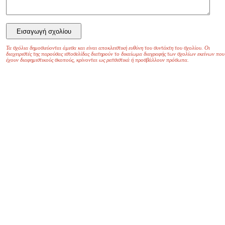
Τα σχόλια δημοσιεύονται άμεσα και είναι αποκλειστική ευθύνη του συντάκτη του σχολίου. Οι
διαχειριστές της παρούσας ιστοσελίδας διατηρούν το δικαίωμα διαγραφής των σχολίων εκείνων που
έχουν διαφημιστικούς σκοπούς, κρίνονται ως ρατσιστικά ή προσβάλλουν πρόσωπα.