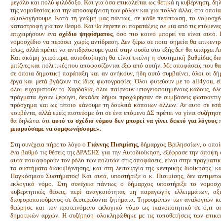
μεγάλο και πολύ φιλόδοξο. Και για όσα επικαλείται ως θετικά η κυβέρνηση, δ
της νομοθεσίας και την αποσαφήνιση των ρόλων και για πολλά άλλα, στα οποία
αξιολογήσουμε. Κατά τη γνώμη μας πάντως, σε κάθε περίπτωση, το νομοσχέδ
καταστροφή για τον θεσμό. Και θα έπρεπε οι παρατάξεις σε μια από τις επόμενε
επιχειρήσουν ένα
σχέδιο ψηφίσματος
, όσο πιο κοινό μπορεί να είναι αυτό. 
νομοσχέδιο να περάσει χωρίς αντίδραση. Δεν ξέρω σε ποια σημεία θα επικεντ
ίσως, αλλά πρέπει να αντιδράσουμε γιατί στην ουσία στο εξής δεν θα υπάρχει
Και ακόμη χειρότερα, αυτοδιοίκηση θα είναι εκείνη η συστημική βαθμίδας δ
μπίζνες και πολιτικές που αποφασίζονται έξω από αυτήν. Με αποφάσεις που θα
σε όποια δημοτική παράταξη και αν ανήκουν, ήδη αυτό συμβαίνει, όλοι οι δήμα
έργα και μετά βγάζουν τις ίδιες φωτογραφίες. Όλοι φυτεύουν με το all4you, εί
όλοι ευχαριστούν το Χαρδαλιά, όλοι παίρνουν υπογειοποιημένους κάδους, όλ
πράγματα έχουν ξεφύγει, δεκάδες δήμοι προχώρησαν σε συμβάσεις φωτοαντιγρ
πρόσχημα και ως τέτοιο κάνουμε τη δουλειά κάποιων άλλων. Αν αυτό σε εσάς
κουβέντα, αλλά εμείς πιστεύομε ότι σε ένα επόμενο ΔΣ πρέπει να γίνει συζήτ
θα δηλώνει ότι
αυτό το σχέδιο νόμου δεν μπορεί να γίνει δεκτό για λόγους
μπορούσαμε να συμφωνήσουμε».
Στη συνέχεια πήρε το λόγο ο
Γιάννης Πισιμίσης
, δήμαρχος Βριλησσίων, ο οποί
ένα βαθμό τις θέσεις της ΔΡΑΣΗΣ για την Αυτοδιοίκηση, εξέφρασε την άποψη
αυτά που αφορούν τον ρόλο των πολιτών στις αποφάσεις, είναι στην πραγματικ
τα συστήματα διακυβέρνησης, και στη λειτουργία της κεντρικής διοίκησης, 
Παγκόσμιου Συστήματος! Και αυτά, υποστήριξε ο κ. Πισιμίσης, δεν αντιμετ
εκλογικό νόμο. Στη συνέχεια πάντως ο δήμαρχος υποστήριξε το νομοσχέδ
κυβερνητικές θέσεις, περί αναγκαιότητας μη παραγωγής ελλειμμάτων, α
διαφοροποιούμενος σε δευτερεύοντα ζητήματα. Τηρουμένων των αναλογιών κα
θεώρησε και τον προτεινόμενο εκλογικό νόμο ως ικανοποιητικό σε ό,τι 
δημοτικών αρχών. Η συζήτηση ολοκληρώθηκε με τις τοποθετήσεις των επικ