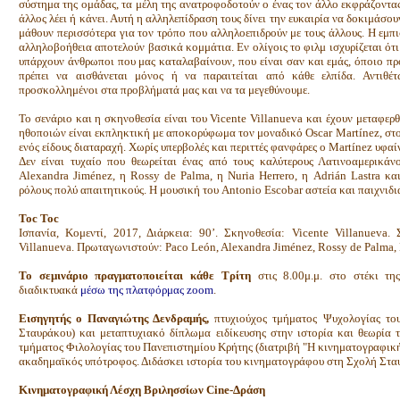
σύστημα της ομάδας, τα μέλη της ανατροφοδοτούν ο ένας τον άλλο εκφράζοντας
άλλος λέει ή κάνει. Αυτή η αλληλεπίδραση τους δίνει την ευκαιρία να δοκιμάσο
μάθουν περισσότερα για τον τρόπο που αλληλοεπιδρούν με τους άλλους. Η εμπ
αλληλοβοήθεια αποτελούν βασικά κομμάτια. Εν ολίγοις το φιλμ ισχυρίζεται ότ
υπάρχουν άνθρωποι που μας καταλαβαίνουν, που είναι σαν και εμάς, όποιο πρ
πρέπει να αισθάνεται μόνος ή να παραιτείται από κάθε ελπίδα. Αντιθέ
προσκολλημένοι στα προβλήματά μας και να τα μεγεθύνουμε.
Το σενάριο και η σκηνοθεσία είναι του Vicente Villanueva και έχουν μεταφερ
ηθοποιών είναι εκπληκτική με αποκορύφωμα τον μοναδικό Oscar Martínez, στο
ενός είδους διαταραχή. Χωρίς υπερβολές και περιττές φανφάρες ο Martínez υφαί
Δεν είναι τυχαίο που θεωρείται ένας από τους καλύτερους Λατινοαμερικά
Alexandra Jiménez, η Rossy de Palma, η Nuria Herrero, η Adrián Lastra κα
ρόλους πολύ απαιτητικούς. H μουσική του Antonio Escobar αστεία και παιχνιδιά
Toc Toc
Ισπανία, Κομεντί, 2017, Διάρκεια: 90’. Σκηνοθεσία: Vicente Villanueva. Σ
Villanueva. Πρωταγωνιστούν: Paco León, Alexandra Jiménez, Rossy de Palma, 
Το σεμινάριο πραγματοποιείται κάθε Τρίτη
στις 8.00μ.μ. στο στέκι τη
διαδικτυακά
μέσω της πλατφόρμας zoom
.
Εισηγητής ο Παναγιώτης Δενδραμής,
πτυχιούχος τμήματος Ψυχολογίας τ
Σταυράκου) και μεταπτυχιακό δίπλωμα ειδίκευσης στην ιστορία και θεωρία 
τμήματος Φιλολογίας του Πανεπιστημίου Κρήτης (διατριβή "Η κινηματογραφική
ακαδημαϊκός υπότροφος. Διδάσκει ιστορία του κινηματογράφου στη Σχολή Στα
Κινηματογραφική Λέσχη Βριλησσίων Cine-Δράση