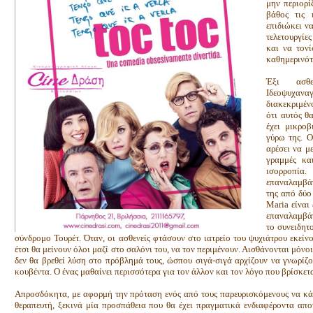
μην περιορί
βάθος τις 
επιδιώκει να
τελετουργίε
και να τον
καθημερινότ
Έξι ασθ
Ιδεοψυχαναγ
διακεκριμέν
ότι αυτός θ
έχει μικρο
γύρω της. Ο
αρέσει να μ
γραμμές κα
ισορροπία
επαναλαμβάνε
της από δύο
Maria είναι
επαναλαμβάν
το συνειδητο
σύνδρομο Τουρέτ. Όταν, οι ασθενείς φτάσουν στο ιατρείο του ψυχιάτρου εκείν
έτσι θα μείνουν όλοι μαζί στο σαλόνι του, να τον περιμένουν. Αισθάνονται μόνο
δεν θα βρεθεί λύση στο πρόβλημά τους, ώσπου σιγά-σιγά αρχίζουν να γνωρίζον
κουβέντα. Ο ένας μαθαίνει περισσότερα για τον άλλον και τον λόγο που βρίσκετα
Απροσδόκητα, με αφορμή την πρόταση ενός από τους παρευρισκόμενους να κά
θεραπευτή, ξεκινά μία προσπάθεια που θα έχει πραγματικά ενδιαφέροντα απ