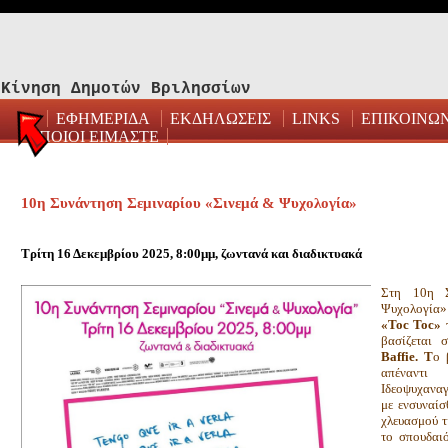
Κίνηση Δημοτών Βριλησσίων
ΕΦΗΜΕΡΙΔΑ
ΕΚΔΗΛΩΣΕΙΣ
LINKS
ΕΠΙΚΟΙΝΩ
ΠΟΙΟΙ ΕΙΜΑΣΤΕ
10η Συνάντηση Σεμιναρίου «Σινεμά & Ψυχολογία»
Τρίτη 16 Δεκεμβρίου 2025, 8:00μμ, ζωντανά και διαδικτυακά
Στη 10η Σ
Ψυχολογία»
«Τοc Toc» τ
βασίζεται 
Baffie. Τ
ο 
απέναντ
Ιδεοψυχανα
με ενσυναίσ
χλευασμού τ
το σπουδαιό