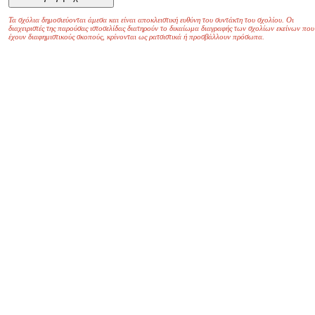
Τα σχόλια δημοσιεύονται άμεσα και είναι αποκλειστική ευθύνη του συντάκτη του σχολίου. Οι
διαχειριστές της παρούσας ιστοσελίδας διατηρούν το δικαίωμα διαγραφής των σχολίων εκείνων που
έχουν διαφημιστικούς σκοπούς, κρίνονται ως ρατσιστικά ή προσβάλλουν πρόσωπα.