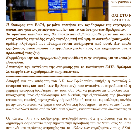
αποφάσισε τ
----------------
---------------
ΟΧΙ ΣΤΟ 
ΕΛΤΑ ΣΤA
Η διοίκηση των ΕΛΤΑ, με μόνο κριτήριο την κερδοφορία της επιχείρηση
υποκαταστημάτων, μεταξύ των οποίων και το κατάστημα των Βριλησσίων.
Το οριστικό κλείσιμό του, θα προκαλέσει σοβαρά προβλήματα και αφάντ
επαγγελματίες της πόλης χωρίς ταχυδρομική κάλυψη, σε συνταξιούχους χωρίς
ομάδες πληθυσμού που εξυπηρετούνται καθημερινά από αυτό. Δεν υπολο
ξεριζώνουν, ρευστοποιούν το εργασιακό μέλλον τους και επηρεάζουν αρνη
προσωπική τους ζωή.
Εκφράζουμε την κατηγορηματική μας αντίθεση στην απόφαση για το επικεί
Βριλήσσια.
Απαιτούμε την ανάκληση της απόφασης για το κατάστημα ΕΛΤΑ Βριλησσί
λειτουργία των ταχυδρομικών υπηρεσιών του.
-------------------------------------------------------------------------------------------------------
Αφορμή
για την απόφαση του Δ.Σ. των Βριλησσίων υπήρξε η αναστολή λ
(
αναμεσά τους και αυτό των Βριλησσίων
), που ανακοίνωσε αιφνιδιαστικά 
χαμηλή εμπορική δραστηριότητά τους, σαν όλα να μετριούνται αποκλειστικά μ
υποσχόμενη "τον εξορθολογισμό του δικτύου, την εξασφάλιση της βιωσιμό
(ecomerce, courier), την τεχνολογική αναβάθμισή τους και τις καλύτερες συνθή
με την ανακοίνωση: «Σήμερα η συναλλακτική δραστηριότητα στα καταστήματα 
αλλά αναλώνει πάνω από το 50% των εξόδων, κατασπαταλώντας δυνατότητες επέ
Οι πάντες, πλην της κυβέρνησης, αντιλαμβάνονται ότι η απόφαση για το 
δημιουργεί σοβαρότατα προβλήματα στην πρόσβαση των πολιτών στις δημόσιες
περιοχές και τεράστιες ανησυχίες για το μέλλον των εργαζομένων τους. Αλλά