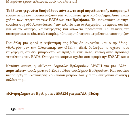
Μνημόνια έχουν τελειώσει, αυτό προβλέπεται!
Τα ίδια τα γεγονότα διαψεύδουν πάντως, τα περί αιφνιδιαστικής απόφασης.
εξυφαινόταν και προετοιμαζόταν εδώ και αρκετό χρονικό διάστημα. Αυτό μπορ
χρήση των υπηρεσιών
των ΕΛΤΑ και στα Βριλήσσια.
Το υποκατάστημα στην 
couriers στη οδό Αναπαύσεως, ήταν ελλιπέστατα στελεχωμένα, με άμεσες συνέπει
για δε το δεύτερο, καθυστερήσεις και απώλεια προϊόντων. Οι πελάτες 
συστηματικά σε ιδιωτικές εταιρίες, κάποιες από τις οποίες μάλιστα, υποστηρίζο
Για άλλη μια φορά η κυβέρνηση της Νέας Δημοκρατίας και ο αρμόδιος υ
«δολοφόνησε» την Ολυμπιακή, τον ΟΤΕ, τη ΔΕΗ, δούλεψαν το σχέδιο τους 
επιχείρημα, ότι δεν μπορούσαν να πράξουν κάτι άλλο, επειδή αυτό προστάζ
«εκτέλεση» των ΕΛΤΑ. Όσο για το επόμενο σχέδιο που αφορά την ΕΥΔΑΠ, και αυτ
Κατόπιν αυτών, η «Κίνηση Δημοτών Βριλησσίων ΔΡΑΣΗ για μια Άλλ
παρατάξεων
του Δημοτικού Συμβουλίου του Δήμου Βριλησσίων. Και συντάσσ
υλοποίηση του καταστροφικού αυτού μέτρου. Και για την επείγουσα ανάγκη μ
πολίτες της...
«Κίνηση Δημοτών Βριλησσίων ΔΡΑΣΗ για μια Άλλη Πόλη»
1456