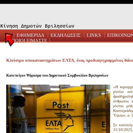
Κίνηση Δημοτών Βριλησσίων
ΕΦΗΜΕΡΙΔΑ
ΕΚΔΗΛΩΣΕΙΣ
LINKS
ΕΠΙΚΟΙΝΩ
ΠΟΙΟΙ ΕΙΜΑΣΤΕ
Κλείσιμο υποκαταστημάτων ΕΛΤΑ, ένας προδιαγεγραμμένος θάν
Κατεπείγον Ψήφισμα του Δημοτικού Συμβουλίου Βριλησσίων
«Η κυριαρχί
γίνεται αυ
δραστηριότ
άνθρωπος π
γίνεται μέ
Καστοριάδη
Ύψιλον, σ. 1
Σε κατεπεί
31/10/2025