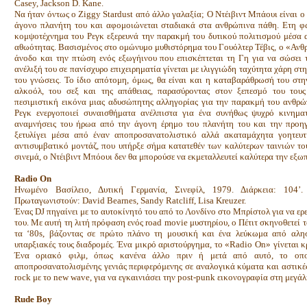
Casey, Jackson D. Kane.
Να ήταν όντως ο Ziggy Stardust από άλλο γαλαξία; Ο Ντέιβιντ Μπάουι είναι ο
άγονο πλανήτη του και αφομοιώνεται σταδιακά στα ανθρώπινα πάθη. Ετη φωτ
κομψοτέχνημα του Ρεγκ εξερευνά την παρακμή του δυτικού πολιτισμού μέσα 
αθωότητας. Βασισμένος στο ομώνυμο μυθιστόρημα του Γουόλτερ Τέβις, ο «Ανθ
άνοδο και την πτώση ενός εξωγήινου που επισκέπτεται τη Γη για να σώσει 
ανέλιξή του σε πανίσχυρο επιχειρηματία γίνεται με ιλιγγιώδη ταχύτητα χάρη στ
του γνώσεις. Το ίδιο απότομη, όμως, θα είναι και η καταβαράθρωσή του στ
αλκοόλ, του σεξ και της απάθειας, παρασύροντας στον ξεπεσμό του τους
πεσιμιστική εικόνα μιας αδυσώπητης αλληγορίας για την παρακμή του ανθρώπ
Ρεγκ ενεργοποιεί συναισθήματα ανέλπιστα για ένα συνήθως ψυχρό κινηματ
αναμνήσεις του ήρωα από την άγονη έρημο του πλανήτη του και την προηγ
ξετυλίγει μέσα από έναν αποπροσανατολιστικό αλλά ακαταμάχητα γοητευ
αντισυμβατικό μοντάζ, που υπήρξε σήμα κατατεθέν των καλύτερων ταινιών το
σινεμά, ο Ντέιβιντ Μπόουι δεν θα μπορούσε να εκμεταλλευτεί καλύτερα την εξω
Radio On
Ηνωμένο Βασίλειο, Δυτική Γερμανία, Σινεφίλ, 1979. Διάρκεια: 104’. Σ
Πρωταγωνιστούν: David Bearnes, Sandy Ratcliff, Lisa Kreuzer.
Ένας DJ πηγαίνει με το αυτοκίνητό του από το Λονδίνο στο Μπρίστολ για να ε
του. Με αυτή τη λιτή πρόφαση ενός road movie μυστηρίου, ο Πέτιτ σκηνοθετεί τ
τα ‘80s, βάζοντας σε πρώτο πλάνο τη μουσική και ένα λεύκωμα από αλησ
υπαρξιακές τους διαδρομές. Ένα μικρό αριστούργημα, το «Radio On» γίνεται κ
Ένα οριακό φιλμ, όπως κανένα άλλο πριν ή μετά από αυτό, το οπο
αποπροσανατολισμένης γενιάς περιφερόμενης σε αναλογικά κύματα και αστικέ
rock με το new wave, για να εγκαινιάσει την post-punk εικονογραφία στη μεγά
Rude Boy