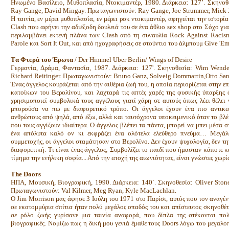
Ηνωμένο Βασίλειο, Μυθοπλασία, Ντοκιμαντέρ, 1980. Διάρκεια: 127’. Σκηνοθ
Ray Gange, David Mingay. Πρωταγωνιστούν: Ray Gange, Joe Strummer, Mick 
Η ταινία, εν μέρει μυθοπλασία, εν μέρει ροκ ντοκιμαντέρ, αφηγείται την ιστορ
Clash που αφήνει την αδιέξοδη δουλειά του σε ένα άθλιο sex shop στο Σόχο για
περιλαμβάνει εκτενή πλάνα των Clash από τη συναυλία Rock Against Racism 
Parole και Sort It Out, και από ηχογραφήσεις σε στούντιο του άλμπουμ Give '
Tα Φτερά του Έρωτα
/ Der Himmel Uber Berlin/ Wings of Desire
Γερμανία, Δράμα, Φαντασία, 1987. Διάρκεια: 127'. Σκηνοθεσία: Wim Wende
Richard Reitinger. Πρωταγωνιστούν: Bruno Ganz, Solveig Dommartin,Otto San
Ένας άγγελος κουράζεται από την αιθέρια ζωή του, η οποία περιορίζεται στην 
κατοίκων του Βερολίνου, και λαχταρά τις απτές χαρές της φυσικής ύπαρξης 
χρησιμοποιεί συμβολικά τους αγγέλους γιατί χάρη σε αυτούς όπως λέει θέλε
μπορούσα να πω με διαφορετικό τρόπο. Οι άγγελοι έχουν ένα πιο αντικε
ανθρώπους από ψηλά, από έξω, αλλά και ταυτόχρονα υποκειμενικό όταν το βλ
που τους αγγίζουν ιδιαίτερα. Ο άγγελος βλέπει τα πάντα, μπορεί να μπει μέσα στ
ένα απόλυτα καλό ον κι εκφράζει ένα ολότελα ελεύθερο πνεύμα… Μεγάλοι
συμμετοχής, οι άγγελοι σταμάτησαν στο Βερολίνο. Δεν έχουν ψυχολογία, δεν την
διαφορετική. Τι είναι ένας άγγελος; Συμβολίζει το παιδί που ήμασταν κάποτε 
τίμημα την ενήλικη σοφία... Από την εποχή της αιωνιότητας, είναι γνώστες χωρίς 
The Doors
ΗΠΑ, Μουσική, Βιογραφική, 1990. Διάρκεια: 140΄. Σκηνοθεσία: Oliver Stone
Πρωταγωνιστούν: Val Kilmer, Meg Ryan, Kyle MacLachlan.
O Jim Morrison μας άφησε 3 Ιούλη του 1971 στο Παρίσι, αυτός που τον αναγέν
σε εκατομμύρια σπίτια ήταν πολύ μεγάλος οπαδός του και απίστευτος σκηνοθέτ
σε ρόλο ζωής γυρίσανε μια ταινία αναφορά, που δίπλα της στέκονται πολ
βιογραφικές. Νομίζω πως η δική μου γενιά έμαθε τους Doors λόγω του μεγαλ