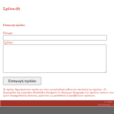
Σχόλια (
0
)
Εισαγωγή σχολίου
Όνομα:
Σχόλιο:
Τα σχόλια δημοσιεύονται άμεσα και είναι αποκλειστική ευθύνη του συντάκτη του σχολίου. Οι
διαχειριστές της παρούσας ιστοσελίδας διατηρούν το δικαίωμα διαγραφής των σχολίων εκείνων που
έχουν διαφημιστικούς σκοπούς, κρίνονται ως ρατσιστικά ή προσβάλλουν πρόσωπα.
© 2006 
Κατασκευή - ε