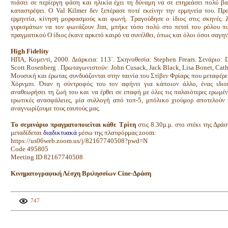
πιάσει σε περίεργη φάση και ηλικία έχει τη δύναμη να σε επηρεάσει πολύ βα
καταστρέψει. O Val Kilmer δεν ξεπέρασε ποτέ εκείνην την ερμηνεία του. Πρ
ερμηνεία, κίνηση μορφασμούς και φωνή. Τραγούδησε ο ίδιος στις σκηνές.
γυρισμάτων να τον φωνάζουν Jim, μπήκε τόσο πολύ στο πετσί του ρόλου π
πραγματικού Ο ίδιος έκανε αρκετό καιρό να συνέλθει, όπως και όλοι όσοι σαγη
High Fidelity
ΗΠΑ, Κομεντί, 2000. Διάρκεια: 113΄. Σκηνοθεσία: Stephen Frears. Σενάριο: D
Scott Rosenberg . Πρωταγωνιστούν: John Cusack, Jack Black, Lisa Bonet, Cath
Μουσική και έρωτας συνδυάζονται στην ταινία του Στίβεν Φρίαρς που μεταφέρε
Χόρνμπι. Όταν η σύντροφός του τον αφήνει για κάποιον άλλο, ένας ιδιο
αναθεωρήσει τη ζωή του και να έρθει σε επαφή με όλες τις παλαιότερες ερωμέ
ερωτικές ανασφάλειες, μία συλλογή από τοπ-5, μπόλικο χιούμορ αποτελούν 
αναγνωρίζουμε τους εαυτούς μας.
Το σεμινάριο πραγματοποιείται κάθε Τρίτη
στις 8.30μ.μ. στο στέκι της Δρά
μεταδίδεται
διαδικτυακά
μέσω της πλατφόρμας zoom:
https://us06web.zoom.us/j/82167740508?pwd=N
Code 495805
Meeting ID 82167740508
Κινηματογραφική Λέσχη Βριλησσίων Cine-Δράση
747