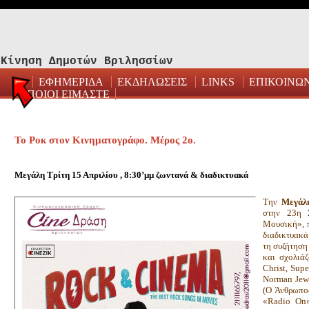
Κίνηση Δημοτών Βριλησσίων
ΕΦΗΜΕΡΙΔΑ
ΕΚΔΗΛΩΣΕΙΣ
LINKS
ΕΠΙΚΟΙΝΩ
ΠΟΙΟΙ ΕΙΜΑΣΤΕ
Το Ροκ στον Κινηματογράφο. Μέρος 2ο.
Μεγάλη Τρίτη 15 Απριλίου , 8:30’μμ ζωντανά & διαδικτυακά
Την
Μεγάλη
στην 23η Σ
Μουσική», 
διαδικτυακ
τη συζήτηση
και σχολιάζ
Christ, Sup
Norman Jewi
(Ο Άνθρωπος
«Radio On»