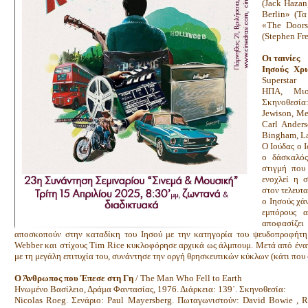
(Jack Hazan
Berlin» (Τ
«The Doors
(Stephen Fre
Οι ταινίες
Ιησούς Χρ
Superstar
ΗΠΑ, Μιού
Σκηνοθεσί
Jewison, Me
Carl Ander
Bingham, La
Ο Ιούδας ο Ι
ο δάσκαλός
στιγμή που 
ενοχλεί η 
στον τελευτ
ο Ιησούς χάν
εμπόρους 
αποφασίζει
αποσκοπούν στην καταδίκη του Ιησού με την κατηγορία του ψευδοπροφήτ
Webber και στίχους Tim Rice κυκλοφόρησε αρχικά ως άλμπουμ. Μετά από έναν
με τη μεγάλη επιτυχία του, συνάντησε την οργή θρησκευτικών κύκλων (κάτι που σ
Ο Άνθρωπος που Έπεσε στη Γη
/ The Man Who Fell to Earth
Ηνωμένο Βασίλειο, Δράμα Φαντασίας, 1976. Διάρκεια: 139΄. Σκηνοθεσία:
Nicolas Roeg. Σενάριο: Paul Mayersberg. Πωταγωνιστούν: David Bowie , R