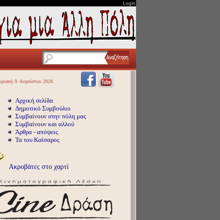
Login
υριακή
9
Αυγούστου
2026
Αρχική σελίδα
Δημοτικό Συμβούλιο
Συμβαίνουν στην πόλη μας
Συμβαίνουν και αλλού
Άρθρα - απόψεις
Τα του Καίσαρος
Ακροβάτες στο χαρτί