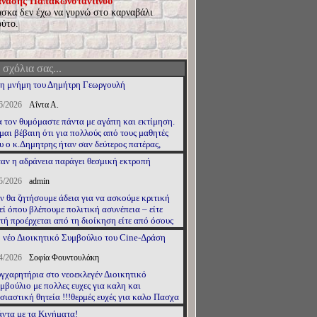
νάσης Παπακωνσταντίνου
σκα δεν έχω να γυρνώ στο καρναβάλι
ούτο.
 σχόλια σας...
η μνήμη του Δημήτρη Γεωργουλή
6/2026
Αΐντα Α.
 τον θυμόμαστε πάντα με αγάπη και εκτίμηση.
μαι βέβαιη ότι για πολλούς από τους μαθητές
υ ο κ.Δημητρης ήταν σαν δεύτερος πατέρας,
ντορας και φίλος. Κάθε φορά που
αν η αδράνεια παράγει θεσμική εκτροπή
ισκεπτόμουν το σπίτι της οικογένειας του
Δημήτρη, έφευγα με την αίσθηση ότι είχα βρεθεί
5/2026
admin
ο σπίτι των δικών μου γονιών. Είμαι βαθιά
ν θα ζητήσουμε άδεια για να ασκούμε κριτική
γνώμων στον κύριο Δημήτρη και στη σύζυγό του
εί όπου βλέπουμε πολιτική ασυνέπεια – είτε
α τη ζεστή και γεμάτη φροντίδα στάση τους
τή προέρχεται από τη διοίκηση είτε από όσους
έναντί μου. Πρόκειται για μια υπέροχη
λώνουν αντιπολίτευση αλλά δεν αντέχουν τον
κογένεια. Ευχαριστώ τη μοίρα που μου έδωσε
 νέο Διοικητικό Συμβούλιο του Cine-Δράση
θρέφτη.
ν ευκαιρία να γνωρίσω έναν τόσο καλό, έντιμο
ι σοφό άνθρωπο όπως ο κύριος Δημήτρης.
4/2026
Σοφία Φουντουλάκη
чная память.
γχαρητήρια στο νεοεκλεγέν Διοικητικό
μβούλιο με πολλες ευχες για καλη και
σιαστική θητεία !!!θερμές ευχές για καλο Πασχα
ι καλή Ανάσταση σε όλους!!!
ντα με τα Κινήματα!