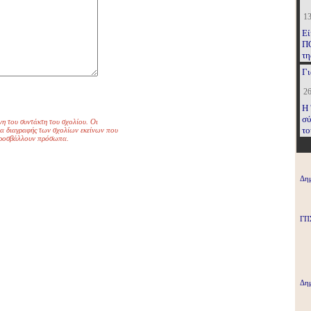
13
Εί
ΠΟ
τη
συ
Γι
κό
26
Η 
σύ
νη του συντάκτη του σχολίου. Οι
το
ωμα διαγραφής των σχολίων εκείνων που
 προσβάλλουν πρόσωπα.
αν
κρ
κι
Δημ
ΓΠ
Δημ