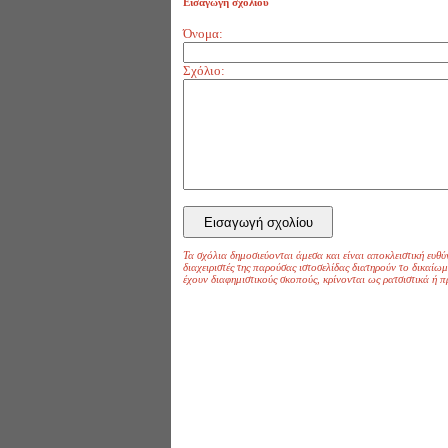
Εισαγωγή σχολίου
Όνομα:
Σχόλιο:
Τα σχόλια δημοσιεύονται άμεσα και είναι αποκλειστική ευθύ
διαχειριστές της παρούσας ιστοσελίδας διατηρούν το δικαί
έχουν διαφημιστικούς σκοπούς, κρίνονται ως ρατσιστικά ή