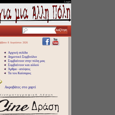
Login
άββατο
8
Αυγούστου
2026
Αρχική σελίδα
Δημοτικό Συμβούλιο
Συμβαίνουν στην πόλη μας
Συμβαίνουν και αλλού
Άρθρα - απόψεις
Τα του Καίσαρος
Ακροβάτες στο χαρτί