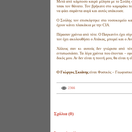
Μετά από κάμποσο καιρό μίλησα με το Σούλη στ
τσακ τον θάνατο. Τον βρήκανε στο καμαράκι πο
να φάει σαράντα αυγά και αυτός υπάκουσε.
Ο Σούλης τον επισκέφτηκε στο νοσοκομείο και
έχουν κάνει πλακάκια με την CIA.
Πέρασαν χρόνια από τότε. Ο Παγκανίνι έχει σί
τον έχει ακολουθήσει ο Ατάκας, μπορεί και ο Α
Άλλους σαν κι αυτούς δεν γνώρισα από τότ
εντυπωσιάσει. Τα λίγα χρόνια που έπονται – εφ
δικός μου. Αν δεν είναι η ποινή μου, θα είναι η 
Ο Γιώργος Σκιάνης
είναι Φυσικός – Γεωφυσικό
2366
Σχόλια (
0
)