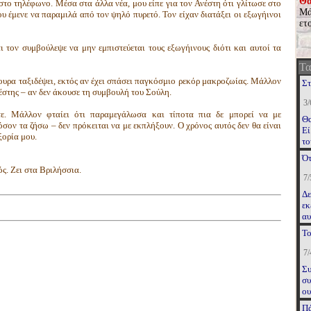
Θα
ο τηλέφωνο. Μέσα στα άλλα νέα, μου είπε για τον Ανέστη ότι γλίτωσε στο
Μά
υ έμενε να παραμιλά από τον ψηλό πυρετό. Τον είχαν διατάξει οι εξωγήινοι
ετ
 τον συμβούλεψε να μην εμπιστεύεται τους εξωγήινους διότι και αυτοί τα
Τα
γουρα ταξιδέψει, εκτός αν έχει σπάσει παγκόσμιο ρεκόρ μακροζωίας. Μάλλον
Στ
νέστης – αν δεν άκουσε τη συμβουλή του Σούλη.
3/
ε. Μάλλον φταίει ότι παραμεγάλωσα και τίποτα πια δε μπορεί να με
Θα
όσον τα ζήσω – δεν πρόκειται να με εκπλήξουν. Ο χρόνος αυτός δεν θα είναι
Εί
εξορία μου.
το
μέ
Ότ
επ
ς. Ζει στα Βριλήσσια.
κ.
7/
στ
Δε
ευ
εκ
γι
αυ
απ
δη
οι
Το
κα
τη
κα
7/
Ве
Συ
συ
ου
κα
Πά