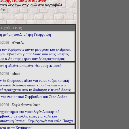
νάσης Παπακωνσταντίνου
σκα δεν έχω να γυρνώ στο καρναβάλι
ούτο.
 σχόλια σας...
η μνήμη του Δημήτρη Γεωργουλή
6/2026
Αΐντα Α.
 τον θυμόμαστε πάντα με αγάπη και εκτίμηση.
μαι βέβαιη ότι για πολλούς από τους μαθητές
υ ο κ.Δημητρης ήταν σαν δεύτερος πατέρας,
ντορας και φίλος. Κάθε φορά που
αν η αδράνεια παράγει θεσμική εκτροπή
ισκεπτόμουν το σπίτι της οικογένειας του
Δημήτρη, έφευγα με την αίσθηση ότι είχα βρεθεί
5/2026
admin
ο σπίτι των δικών μου γονιών. Είμαι βαθιά
ν θα ζητήσουμε άδεια για να ασκούμε κριτική
γνώμων στον κύριο Δημήτρη και στη σύζυγό του
εί όπου βλέπουμε πολιτική ασυνέπεια – είτε
α τη ζεστή και γεμάτη φροντίδα στάση τους
τή προέρχεται από τη διοίκηση είτε από όσους
έναντί μου. Πρόκειται για μια υπέροχη
λώνουν αντιπολίτευση αλλά δεν αντέχουν τον
κογένεια. Ευχαριστώ τη μοίρα που μου έδωσε
 νέο Διοικητικό Συμβούλιο του Cine-Δράση
θρέφτη.
ν ευκαιρία να γνωρίσω έναν τόσο καλό, έντιμο
ι σοφό άνθρωπο όπως ο κύριος Δημήτρης.
4/2026
Σοφία Φουντουλάκη
чная память.
γχαρητήρια στο νεοεκλεγέν Διοικητικό
μβούλιο με πολλες ευχες για καλη και
σιαστική θητεία !!!θερμές ευχές για καλο Πασχα
ι καλή Ανάσταση σε όλους!!!
ντα με τα Κινήματα!