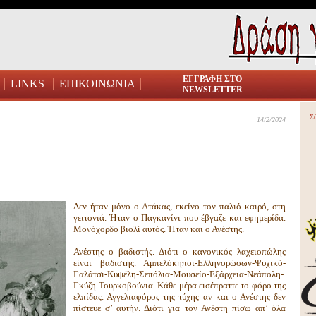
ΕΓΓΡΑΦΗ ΣΤΟ
LINKS
ΕΠΙΚΟΙΝΩΝΙΑ
NEWSLETTER
Σ
14/2/2024
Δεν ήταν μόνο ο Ατάκας, εκείνο τον παλιό καιρό, στη
γειτονιά. Ήταν ο Παγκανίνι που έβγαζε και εφημερίδα.
Μονόχορδο βιολί αυτός. Ήταν και ο Ανέστης.
Ανέστης ο βαδιστής. Διότι ο κανονικός λαχειοπώλης
είναι βαδιστής. Αμπελόκηποι-Ελληνορώσων-Ψυχικό-
Γαλάτσι-Κυψέλη-Σεπόλια-Μουσείο-Εξάρχεια-Νεάπολη-
Γκύζη-Τουρκοβούνια. Κάθε μέρα εισέπραττε το φόρο της
ελπίδας. Αγγελιαφόρος της τύχης αν και ο Ανέστης δεν
πίστευε σ’ αυτήν. Διότι για τον Ανέστη πίσω απ’ όλα