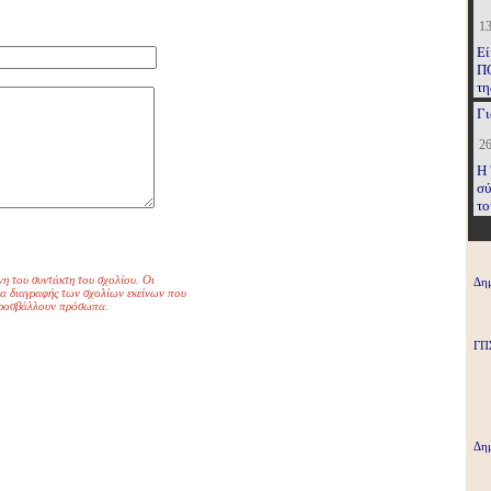
13
Εί
ΠΟ
τη
συ
Γι
κό
26
Η 
σύ
το
αν
κρ
κι
νη του συντάκτη του σχολίου. Οι
Δημ
ωμα διαγραφής των σχολίων εκείνων που
 προσβάλλουν πρόσωπα.
ΓΠ
Δημ