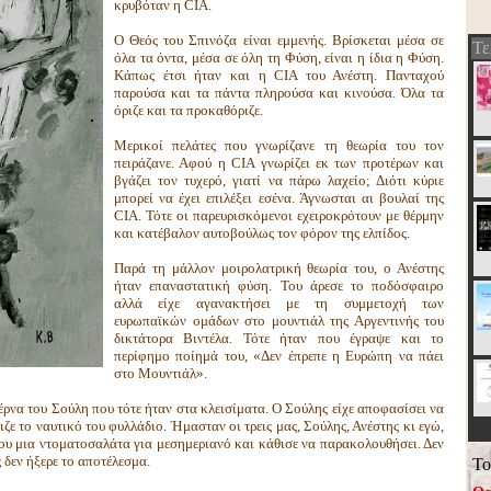
κρυβόταν η CIA.
Ο Θεός του Σπινόζα είναι εμμενής. Βρίσκεται μέσα σε
Τε
όλα τα όντα, μέσα σε όλη τη Φύση, είναι η ίδια η Φύση.
Κάπως έτσι ήταν και η CIA του Ανέστη. Πανταχού
παρούσα και τα πάντα πληρούσα και κινούσα. Όλα τα
όριζε και τα προκαθόριζε.
Μερικοί πελάτες που γνωρίζανε τη θεωρία του τον
πειράζανε. Αφού η CIA γνωρίζει εκ των προτέρων και
βγάζει τον τυχερό, γιατί να πάρω λαχείο; Διότι κύριε
μπορεί να έχει επιλέξει εσένα. Άγνωσται αι βουλαί της
CIA. Τότε οι παρευρισκόμενοι εχειροκρότουν με θέρμην
και κατέβαλον αυτοβούλως τον φόρον της ελπίδος.
Παρά τη μάλλον μοιρολατρική θεωρία του, ο Ανέστης
ήταν επαναστατική φύση. Του άρεσε το ποδόσφαιρο
αλλά είχε αγανακτήσει με τη συμμετοχή των
ευρωπαϊκών ομάδων στο μουντιάλ της Αργεντινής του
δικτάτορα Βιντέλα. Τότε ήταν που έγραψε και το
περίφημο ποίημά του, «Δεν έπρεπε η Ευρώπη να πάει
στο Μουντιάλ».
έρνα του Σούλη που τότε ήταν στα κλεισίματα. Ο Σούλης είχε αποφασίσει να
ζε το ναυτικό του φυλλάδιο. Ήμασταν οι τρεις μας, Σούλης, Ανέστης κι εγώ,
του μια ντοματοσαλάτα για μεσημεριανό και κάθισε να παρακολουθήσει. Δεν
ς δεν ήξερε το αποτέλεσμα.
Το