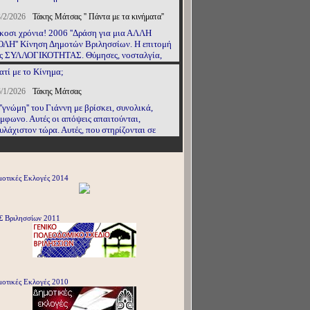
/2/2026
Τάκης Μάτσας '' Πάντα με τα κινήματα''
κοσι χρόνια! 2006 ''Δράση για μια ΑΛΛΗ
ΛΗ'' Κίνηση Δημοτών Βριλησσίων. Η επιτομή
ς ΣΥΛΛΟΓΙΚΟΤΗΤΑΣ. Θύμησες, νοσταλγία,
γκίνηση... ΡΗΓΑΣ, ΣΑΜΗΣ, ΝΙΚΟΣ, μ' ένα
ατί με το Κίνημα;
μπο στο λαιμό...
/1/2026
Τάκης Μάτσας
''γνώμη'' του Γιάννη με βρίσκει, συνολικά,
μφωνο. Αυτές οι απόψεις απαιτούνται,
υλάχιστον τώρα. Αυτές, που στηρίζονται σε
τικειμενικά δεδομένα, εκφράζονται με πολιτικά
ιτήρια και συμβάλλουν στην προώθηση των
νηματικών διεκδικήσεων.
οτικές Εκλογές 2014
Σ Βριλησσίων 2011
οτικές Εκλογές 2010