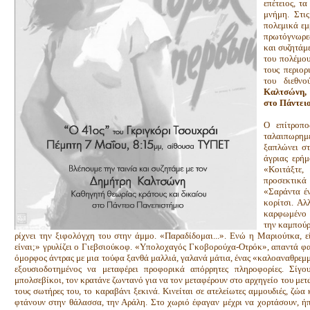
επέτειος, τ
μνήμη. Στι
πολεμικά εμ
πρωτόγνωρε
και συζητάμ
του πολέμου
τους περιο
του διεθν
Καλτσώνη, 
στο Πάντει
Ο επίτροπο
ταλαιπωρη
ξαπλώνει σ
άγριας ερή
«Κοιτάξτε,
προσεκτικά 
«Σαράντα έν
κορίτσι. Αλ
καρφωμένο 
την καμπούρ
ρίχνει την ξιφολόγχη του στην άμμο. «Παραδίδομαι...». Ενώ η Μαριούτκα, ε
είναι;» γρυλίζει ο Γιεβσιούκοφ. «Υπολοχαγός Γκοβορούχα-Οτρόκ», απαντά φαι
όμορφος άντρας με μια τούφα ξανθά μαλλιά, γαλανά μάτια, ένας «καλοαναθρεμ
εξουσιοδοτημένος να μεταφέρει προφορικά απόρρητες πληροφορίες. Σίγο
μπολσεβίκοι, τον κρατάνε ζωντανό για να τον μεταφέρουν στο αρχηγείο του μετώ
τους σωτήρες του, το καραβάνι ξεκινά. Κινείται σε ατελείωτες αμμουδιές, ζώα
φτάνουν στην θάλασσα, την Αράλη. Στο χωριό έφαγαν μέχρι να χορτάσουν, ή