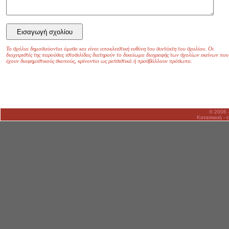
Τα σχόλια δημοσιεύονται άμεσα και είναι αποκλειστική ευθύνη του συντάκτη του σχολίου. Οι
διαχειριστές της παρούσας ιστοσελίδας διατηρούν το δικαίωμα διαγραφής των σχολίων εκείνων που
έχουν διαφημιστικούς σκοπούς, κρίνονται ως ρατσιστικά ή προσβάλλουν πρόσωπα.
© 2006 
Κατασκευή - ε