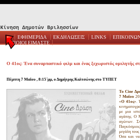
Κίνηση Δημοτών Βριλησσίων
ΕΦΗΜΕΡΙΔΑ
ΕΚΔΗΛΩΣΕΙΣ
LINKS
ΕΠΙΚΟΙΝΩ
ΠΟΙΟΙ ΕΙΜΑΣΤΕ
Ο 41ος: Ένα συναρπαστικό φιλμ και ένας ξεχωριστός ομιλητής σ
Πέμπτη 7 Μαΐου , 8:15΄μμ, ο Δημήτρης Καλτσώνης στο ΤΥΠΕΤ
To Cine Δρ
7 Μαΐου
202
«
Ο 41ος
». 
κινηματογρα
με μια ιστ
αγάπης. Ο 
αγώνων. Σ
Παγκόσμιος 
μεγάλη τους
Όσα και να