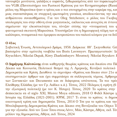
νανουρίζει μονότονα, γαλάζιος ο ουρανός, ξεθωριασμένος από τον πυρακτωμένο
του VGIK (Πανεπιστήμιο του Ρωσικού Κράτους για τον Κινηματογράφο (Russia
ρόλος της Μαριούτκα ήταν ο τρίτος και ο πιο επιτυχημένος στην καριέρα της, 
μιας επαναστάτριας σε στοργική ερωτευμένη γυναίκα, αποδεικνύοντας την α
ανθρώπινου συναισθήματος. Για τον Oleg Strizhenov, ο ρόλος του Γκοβορ
υπολοχαγός του στην οθόνη είναι γοητευτικός, ευέλικτος και ανοιχτός σε έντον
σημείωναν την ελκυστικότητα του, τόνιζαν επίσης την «πνευματική του
φαινομενικά σκοτεινή Μαριούτκα. Υποστήριξαν ότι η δημιουργική τόλμη των συ
καλύτερου, πνευματικά πιο όμορφου εκπροσώπου του παλιού κόσμου για να δείξ
Ο 41ος
Σοβιετική Ένωση, Αντιπολεμικό Δράμα, 1956. Διάρκεια: 88’. Σκηνοθεσία: Gri
βασισμένο στην ομότιτλη νουβέλα του Boris Lavrenyev. Πρωταγωνιστούν: Izo
Kryuchkov, Nikolai Dupak, Kirey Zharkimbayev. Μουσική: Nikolai Kryukov. 
Ο Δημήτρης Καλτσώνης
είναι καθηγητής θεωρίας κράτους και δικαίου στο Π
Δίκαιο και Κοινωνία, Πολιτικοί θεσμοί της Λ. Αμερικής, Κινεζικό πολιτικό
Δημοκρατία και Κρίση. Διευθύνει το σεμινάριο «Κράτος και δίκαιο στον 21ο 
επιστημονικών άρθρων και έχει συμμετάσχει σε συλλογικούς τόμους. Αρθρογρ
των Συντακτών και Documento και σε διάφορους ιστότοπους. Τα πιο πρόσ
Ελεύθερης Ελλάδας (με τον Γρ. Αυδίκο κ.ά.). Τόπος, 2022 Πόλεμος ή ειρήνη (6 
την εξωτερική πολιτική) (με τον Κ. Ήσυχο). Τόπος, 2020 Το κράτος στην
democracia en el siglo XXI, Munoz Moya editores, 2018 Ο Φιδέλ Κάστρο γι
Ιστορία της Ελλάδας (1821-2001). ΚΨΜ, 2017 Τι είναι το κράτος: τι δημοκ
οικονομική κρίση και δημοκρατία. Τόπος, 2014 Ο Τσε για το κράτος και τη
Μπολιβαριανής Δημοκρατίας-Κράτος και Δίκαιο στη Βενεζουέλα του Ούγκο Τσ
για την εξουσία. Από τον Σουν Τσου στους Λένιν, Μάο, Κάστρο, Αθήνα, εκδ. Τό
μέλλον της δημοκρατίας, Αθήνα, εκδ. Τόπος, 2024