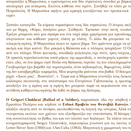
αποφασίζει η Μαριούτκα, ο κρατούμενος και δύο στρατιώτες συνοδοί με βάρκ
υπολοχαγό για ανάκριση. Εκείνος κάθεται στο τιμόνι. Συνήθιζε να πλέει με τ
Πετρούπολη. Η Μαριούτκα αφήνει μια κραυγή κοιτάζοντας τον προσεκτικά: 
νερό».
Ξεσπάει καταιγίδα. Τα κύματα παρασύρουν τους δύο στρατιώτες. Ο άνεμος σκίζ
του με θέρμη, «Κύριε, λυπήσου μας». Σώθηκαν. Έφτασαν στην ακτή, κουλο
Έριξαν μπαρούτι από μια σφαίρα και ένα παχύ ψάρι χρησίμευσε για προσάναμ
στεγνώσουν και κάθισαν γυμνοί, πλάτη με πλάτη. Τι άλλο θα μπορούσε να 
ειλικρινή αγάπη; Η Μαριούτκα έκανε το πρώτο βήμα. Τον φρόντισε μέχρι να γίν
ακόμη και λίγο καπνό. Πιο μακριά η θάλασσα και ο πόλεμος ησυχάζουν. Ο Οτ
από τον πόλεμο. Ήταν φοιτητής, σπούδαζε φιλολογία, είχε σπίτι, τρεις τοίχους
Οι εραστές περιπλανιούνται κατά μήκος της αμμουδιάς, ο υπολοχαγός κρατάει 
ετών, εδώ, σε ένα έρημο νησί δίπλα στη θάλασσα, περνάει τις πιο ολοκληρωμένε
Γκοβορούχα έχει βαρεθεί την αιματοχυσία, είναι αηδιασμένος, θυμωμένος, αλλ
της δεν καταβροχθίζει καραμέλες. Μια φορτηγίδα φαίνεται στα βαθιά. Ο δόκιμος
ρηχά: «Δικοί μας!... Βιαστείτε!...». Τώρα και η Μαριούτκα εντοπίζει τους Λευ
καλύτερος σκοπευτής στο απόσπασμα του Επιτρόπου Γεβσιουκόφ, η ερωτευμ
αποδείξει ότι η αγάπη και η ειρήνη δεν μπορούν παρά να εκφυλιστούν στο α
αντίθεση καθήκοντος-αγάπης θα λυθεί σε βάρος της δεύτερης;
Ο Grigori Chukhrai (Ballad of a Soldier),
παρουσίασε εδώ την αληθινή ει
Εμφυλίου Πολέμου και κέρδισε το
Ειδικό Βραβείο του Φεστιβάλ Καννών.
αλλάξει σκηνές από το σενάριο, ακολουθώντας τη λογική της ιστορίας. Αλλά επ
νοοτροπίας εκείνων των χρόνων που εξανθρωπίζει την επανάσταση. Η δύναμη τ
στη συνοπτικότητα, το βάθος του και τον πλούτο των διαλόγων. Τα πλάνα του απ
κινηματογραφιστή Sergey Urusevskiy, παγκοσμίως γνωστού για τις ταινίες τ
Letter Never Sent (1960) και I Am Cuba (1964). Μαγευτική η χρωματική του π