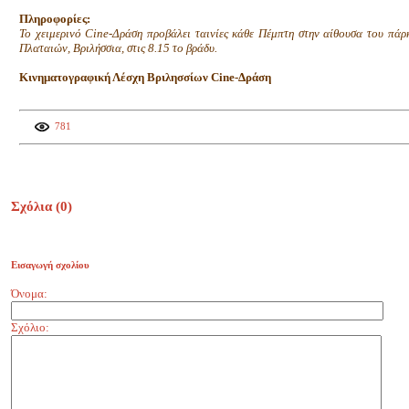
Πληροφορίες:
Το χειμερινό Cine-Δράση προβάλει ταινίες κάθε Πέμπτη στην αίθουσα του π
Πλαταιών, Βριλήσσια, στις 8.15 το βράδυ.
Κινηματογραφική Λέσχη Βριλησσίων Cine-Δράση
781
Σχόλια (
0
)
Εισαγωγή σχολίου
Όνομα:
Σχόλιο: